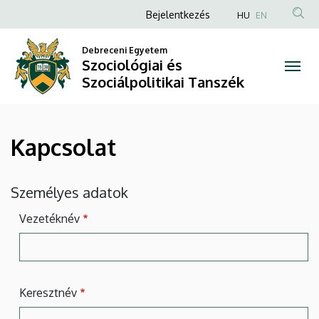
Kapcsolat
Ugrás
Anonim
Bejelentkezés
HU
EN
a
Felhasználói
|
tartalomra
Debreceni Egyetem
fiók
Szociológiai és
Szociológiai
menüje
Szociálpolitikai Tanszék
és
Szociálpolitikai
Kapcsolat
Tanszék
Személyes adatok
Vezetéknév
Keresztnév