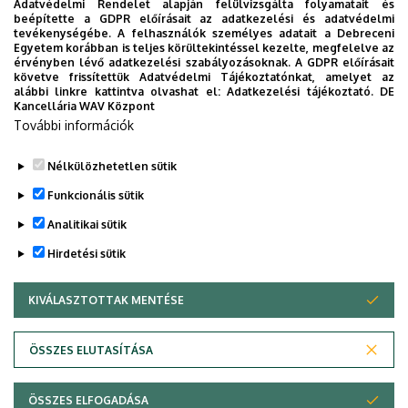
Adatvédelmi Rendelet alapján felülvizsgálta folyamatait és
beépítette a GDPR előírásait az adatkezelési és adatvédelmi
tevékenységébe. A felhasználók személyes adatait a Debreceni
Egyetem korábban is teljes körültekintéssel kezelte, megfelelve az
érvényben lévő adatkezelési szabályozásoknak. A GDPR előírásait
követve frissítettük Adatvédelmi Tájékoztatónkat, amelyet az
alábbi linkre kattintva olvashat el:
Adatkezelési tájékoztató.
DE
Kancellária WAV Központ
Az
Adatkezelési tájékoztatót
megismerve hozzájárulok
További információk
adataim felhasználásához.
Nélkülözhetetlen sütik
Funkcionális sütik
Analitikai sütik
Hirdetési sütik
KIVÁLASZTOTTAK MENTÉSE
WITHDRAW CONSENT
Adatvédelem
Adatvédelem
ÖSSZES ELUTASÍTÁSA
Technikai információk
ÖSSZES ELFOGADÁSA