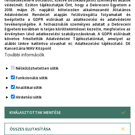
rendelkezésére bocsátott, illetve birtokába jutott személyes adatok
védelmét. Ezúton tájékoztatjuk Önt, hogy a Debreceni Egyetem a
Leonardo da Vinci - Motivation
2018. május 25. napjától kötelezően alkalmazandó Általános
Adatvédelmi Rendelet alapján felülvizsgálta folyamatait és
Két nem egy igen
beépítette a GDPR előírásait az adatkezelési és adatvédelmi
tevékenységébe. A felhasználók személyes adatait a Debreceni
Leonardo da Vinci - Community Care
Egyetem korábban is teljes körültekintéssel kezelte, megfelelve az
érvényben lévő adatkezelési szabályozásoknak. A GDPR előírásait
Szociotéka
követve frissítettük Adatvédelmi Tájékoztatónkat, amelyet az
alábbi linkre kattintva olvashat el:
Adatkezelési tájékoztató.
DE
Kancellária WAV Központ
MYWEB - EU7th Framework Programme
További információk
InnoSi - H2020 Programme
Nélkülözhetetlen sütik
Legutóbbi frissítés:
2023. 09. 20. 12:37
Funkcionális sütik
Analitikai sütik
Hirdetési sütik
KIVÁLASZTOTTAK MENTÉSE
WITHDRAW CONSENT
Adatvédelem
Adatvédelem
ÖSSZES ELUTASÍTÁSA