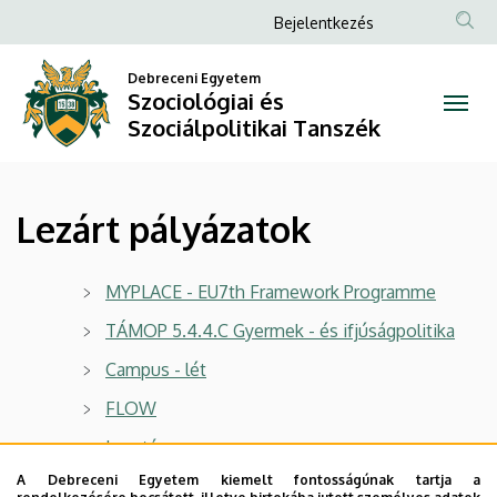
Lezárt
Ugrás
Anonim
Bejelentkezés
a
Felhasználói
pályázatok
tartalomra
Debreceni Egyetem
fiók
Szociológiai és
|
menüje
Szociálpolitikai Tanszék
Szociológiai
és
Lezárt pályázatok
Szociálpolitikai
Tanszék
MYPLACE - EU7th Framework Programme
TÁMOP 5.4.4.C Gyermek - és ifjúságpolitika
Campus - lét
FLOW
Innotárs
A Debreceni Egyetem kiemelt fontosságúnak tartja a
ENRI