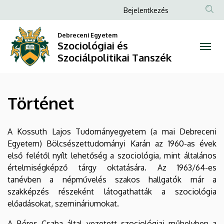
Történet
Ugrás
Anonim
Bejelentkezés
a
Felhasználói
|
tartalomra
Debreceni Egyetem
fiók
Szociológiai és
Szociológiai
menüje
Szociálpolitikai Tanszék
és
Szociálpolitikai
Történet
Tanszék
A Kossuth Lajos Tudományegyetem (a mai Debreceni
Egyetem) Bölcsészettudományi Karán az 1960-as évek
első felétől nyílt lehetőség a szociológia, mint általános
értelmiségképző tárgy oktatására. Az 1963/64-es
tanévben a népművelés szakos hallgatók már a
szakképzés részeként látogathatták a szociológia
előadásokat, szemináriumokat.
A Béres Csaba által vezetett szociológiai műhelyben a