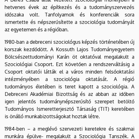
hetvenes évek az építkezés és a tudományszervezés
időszaka volt. Tanfolyamok és konferenciák sora
ismertette és népszerűsítette a szociológia tudományát
az egyetemen és a régióban.
1980-ban a debreceni szociológus képzés történetében új
korszak kezdődött. A Kossuth Lajos Tudományegyetem
Bölcsészettudományi Karán öt oktatóval megalakult a
Szociológiai Csoport. Ezt követően a rendszerváltásig a
Csoport oktatói látták el a város minden felsőoktatási
intézményében a szociológia oktatását. A régió
tudományos életében is teret kapott a szociológia. A
Debreceni Akadémiai Bizottság és az abban az időben
igen jelentős tudománynépszerűsítő szerepet betöltő
Tudományos Ismeretterjesztő Társaság (TIT) keretében
is önálló munkabizottságokat hoztak létre.
1984-ben – a meglévő szervezeti keretekre és szakmai
munkára épülve- megalakult a Szociológia Tanszék. A