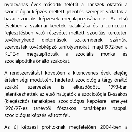
nyolcvanas évek második felétől a Tanszék oktatói a
szociológiai képzés mellett jelentős szerepet vállaltak a
hazai szociális képzések megalapozásában is. Az első
években a szakmai keretek kialakítása és a curriculum
fejlesztésben való részvétel mellett szociális területen
tevékenykedő diplomások szakemberek számára
szerveztek továbbképző tanfolyamokat, majd 1992-ben a
KLTE-n megalapították a szociális munka és
szociálpolitika önálló szakokat.
A rendszerváltást követően a kilencvenes évek elejéig
értelmiségi modulként hirdetett szociológia tárgy önálló
szakká szervezése is elkezdődött. 1993-ban
jelentkezhettek az első hallgatók a szociológia B-szakos
(kiegészítő) tanárképes szociológus képzésre, amelyet
1996/97-es tanévtől főszakos, tanárképes nappali
szociológus képzés váltott fel.
Az új képzési profiloknak megfelelően 2004-ben a