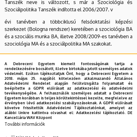
Tanszék neve is változott, s már a Szociológia és
Szociálpolitika Tanszék indította el 2006/2007. v
évi tanévben a többciklusú felsőoktatási képzési
szerkezet (Bologna rendszer) keretében a szociológia BA
és a szociális munka BA, illetve 2008/2009-es tanévben a
szociológia MA és a szociálpolitika MA szakokat.
A végzett hallgatók 2006 és 2013 között a Debreceni
Egyetem Interdiszciplináris Doktori Iskola Nevelés- és
A Debreceni Egyetem kiemelt fontosságúnak tartja a
rendelkezésére bocsátott, illetve birtokába jutott személyes adatok
művelődéstudományi doktori programjának keretében,
védelmét. Ezúton tájékoztatjuk Önt, hogy a Debreceni Egyetem a
2013-tól pedig a Szociológia és Szociálpolitika Tanszék
2018. május 25. napjától kötelezően alkalmazandó Általános
Adatvédelmi Rendelet alapján felülvizsgálta folyamatait és
önálló Szociológia és Társadalompolitika Doktori
beépítette a GDPR előírásait az adatkezelési és adatvédelmi
Programjában folytathatják PhD tanulmányaikat.
tevékenységébe. A felhasználók személyes adatait a Debreceni
Egyetem korábban is teljes körültekintéssel kezelte, megfelelve az
érvényben lévő adatkezelési szabályozásoknak. A GDPR előírásait
A Tanszék alapítása óta eltelt évtizedekben végzett több
követve frissítettük Adatvédelmi Tájékoztatónkat, amelyet az
mint 2000 hallgatónk közül sokan végeznek tudományos
alábbi linkre kattintva olvashat el:
Adatkezelési tájékoztató.
DE
Kancellária WAV Központ
és oktató munkát felsőoktatási és kutatóintézetekben, de
További információk
számosan látnak el szakmai és vezetői feladatokat hazai
és nemzetközi szakmai és tudományos műhelyekben is.