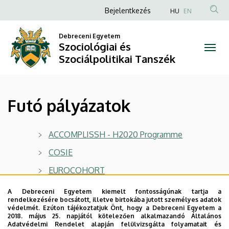
Futó
Ugrás
Anonim
Bejelentkezés
HU
EN
a
Felhasználói
pályázatok
tartalomra
Debreceni Egyetem
fiók
Szociológiai és
|
menüje
Szociálpolitikai Tanszék
Szociológiai
és
Futó pályázatok
Szociálpolitikai
Tanszék
ACCOMPLISSH - H2020 Programme
COSIE
EUROCOHORT
PENNY - H2020 Programme
A Debreceni Egyetem kiemelt fontosságúnak tartja a
rendelkezésére bocsátott, illetve birtokába jutott személyes adatok
védelmét. Ezúton tájékoztatjuk Önt, hogy a Debreceni Egyetem a
2018. május 25. napjától kötelezően alkalmazandó Általános
Adatvédelmi Rendelet alapján felülvizsgálta folyamatait és