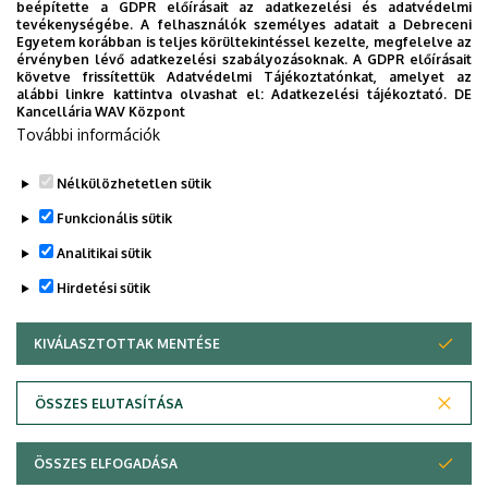
beépítette a GDPR előírásait az adatkezelési és adatvédelmi
tevékenységébe. A felhasználók személyes adatait a Debreceni
Egyetem korábban is teljes körültekintéssel kezelte, megfelelve az
érvényben lévő adatkezelési szabályozásoknak. A GDPR előírásait
követve frissítettük Adatvédelmi Tájékoztatónkat, amelyet az
alábbi linkre kattintva olvashat el:
Adatkezelési tájékoztató.
DE
Kancellária WAV Központ
További információk
Nélkülözhetetlen sütik
Legutóbbi frissítés:
2023. 09. 20. 12:39
Funkcionális sütik
Analitikai sütik
Hirdetési sütik
KIVÁLASZTOTTAK MENTÉSE
WITHDRAW CONSENT
Adatvédelem
Adatvédelem
ÖSSZES ELUTASÍTÁSA
Technikai információk
ÖSSZES ELFOGADÁSA