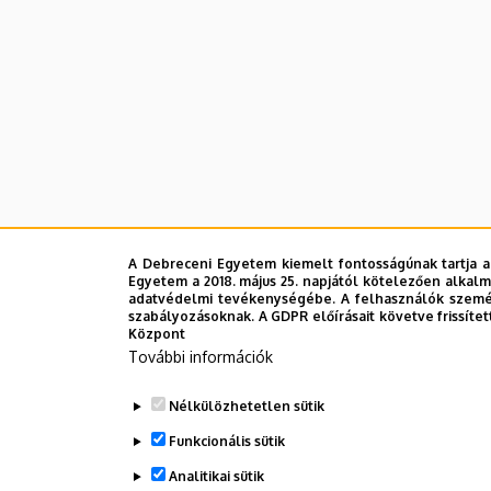
A Debreceni Egyetem kiemelt fontosságúnak tartja a
Egyetem a 2018. május 25. napjától kötelezően alkalm
adatvédelmi tevékenységébe. A felhasználók személ
szabályozásoknak. A GDPR előírásait követve frissítet
Központ
További információk
Nélkülözhetetlen sütik
Funkcionális sütik
Analitikai sütik