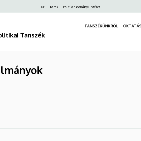
Felső
DE
Karok
Politikatudományi Intézet
navigáció
TANSZÉKÜNKRŐL
OKTATÁ
olitikai Tanszék
ulmányok