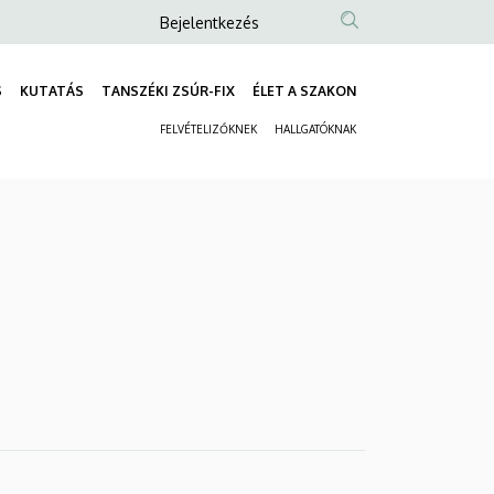
Anonim
Bejelentkezés
Felhasználói
fiók
S
KUTATÁS
TANSZÉKI ZSÚR-FIX
ÉLET A SZAKON
Fő
menüje
FELVÉTELIZŐKNEK
HALLGATÓKNAK
navigáció
Másodlagos
navigáció