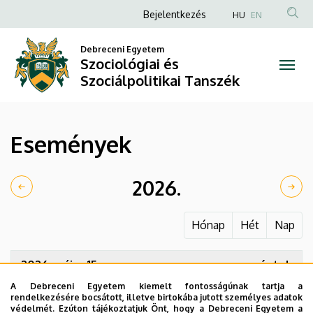
Események
Ugrás
Anonim
Bejelentkezés
HU
EN
a
Felhasználói
|
tartalomra
Debreceni Egyetem
fiók
Szociológiai és
Szociológiai
menüje
Szociálpolitikai Tanszék
és
Szociálpolitikai
Események
Tanszék
2026.
Hónap
Hét
Nap
2026. május 15.
péntek
A Debreceni Egyetem kiemelt fontosságúnak tartja a
08:00
Tavaszi Tudományos Hallgatói
rendelkezésére bocsátott, illetve birtokába jutott személyes adatok
Konferencia
védelmét. Ezúton tájékoztatjuk Önt, hogy a Debreceni Egyetem a