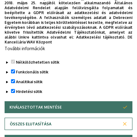
2018. május 25. napjától kötelezően alkalmazandó Általános
Adatvédelmi Rendelet alapján felülvizsgálta folyamatait és
20:30
Az éjszaka misztériuma Nr. 2. - Sol
beépítette a GDPR előírásait az adatkezelési és adatvédelmi
tevékenységébe. A felhasználók személyes adatait a Debreceni
Oriens Kórus koncert
Egyetem korábban is teljes körültekintéssel kezelte, megfelelve az
érvényben lévő adatkezelési szabályozásoknak. A GDPR előírásait
2026. május 20.
szerda
követve frissítettük Adatvédelmi Tájékoztatónkat, amelyet az
alábbi linkre kattintva olvashat el:
Adatkezelési tájékoztató.
DE
Kancellária WAV Központ
09:00
Alakítsd Te a debreceni
További információk
tömegközlekedést! – EnCLOD
Hackathon
Nélkülözhetetlen sütik
14:00
Fazekas Mihály 260
Funkcionális sütik
Analitikai sütik
2026. május 21.
csütörtök
Hirdetési sütik
10:00
XVII. Térinformatikai Konferencia
és Szakkiállítás 2026 Debrecen
KIVÁLASZTOTTAK MENTÉSE
WITHDRAW CONSENT
2026. május 28.
csütörtök
Adatvédelem
Adatvédelem
ÖSSZES ELUTASÍTÁSA
17:00
KLTE Baráti Köre
Technikai információk