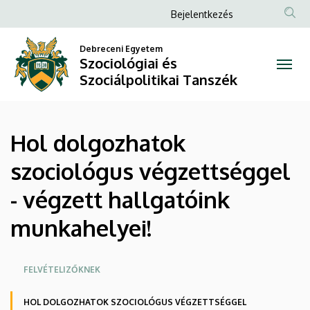
Hol
Ugrás
Anonim
Bejelentkezés
a
Felhasználói
dolgozhatok
tartalomra
Debreceni Egyetem
fiók
Szociológiai és
szociológus
menüje
Szociálpolitikai Tanszék
végzettséggel
-
Hol dolgozhatok
végzett
szociológus végzettséggel
hallgatóink
- végzett hallgatóink
munkahelyei!
munkahelyei!
|
Szociológiai
Oldalmenü
FELVÉTELIZŐKNEK
és
HOL DOLGOZHATOK SZOCIOLÓGUS VÉGZETTSÉGGEL