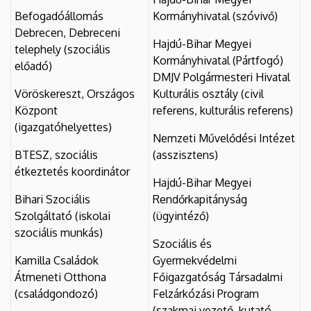
Befogadóállomás
Kormányhivatal (szóvivő)
Debrecen, Debreceni
Hajdú-Bihar Megyei
telephely (szociális
Kormányhivatal (Pártfogó)
előadó)
DMJV Polgármesteri Hivatal
Vöröskereszt, Országos
Kulturális osztály (civil
Központ
referens, kulturális referens)
(igazgatóhelyettes)
Nemzeti Művelődési Intézet
BTESZ, szociális
(asszisztens)
étkeztetés koordinátor
Hajdú-Bihar Megyei
Bihari Szociális
Rendőrkapitányság
Szolgáltató (iskolai
(ügyintéző)
szociális munkás)
Szociális és
Kamilla Családok
Gyermekvédelmi
Átmeneti Otthona
Főigazgatóság Társadalmi
(családgondozó)
Felzárkózási Program
(szakmai vezető, kutató,