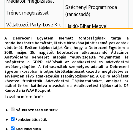
Mediátor, megbízással
Széchenyi Programiroda
Tréner, megbízással
(tanácsadó)
Vállalkozó: Party-Love Kft
Hajdú-Bihar Megyei
(Marketing)
Fejlesztési Ügynökség
A Debreceni Egyetem kiemelt fontosságúnak tartja a
(projektmenedzser)
Politika: önkormányzati
rendelkezésére bocsátott, illetve birtokába jutott személyes adatok
védelmét. Ezúton tájékoztatjuk Önt, hogy a Debreceni Egyetem a
képviselő, Püspökladány
2018. május 25. napjától kötelezően alkalmazandó Általános
Adatvédelmi Rendelet alapján felülvizsgálta folyamatait és
Apple Store, manager
beépítette a GDPR előírásait az adatkezelési és adatvédelmi
tevékenységébe. A felhasználók személyes adatait a Debreceni
helyettes (USA, Texas
Egyetem korábban is teljes körültekintéssel kezelte, megfelelve az
Állam)
érvényben lévő adatkezelési szabályozásoknak. A GDPR előírásait
követve frissítettük Adatvédelmi Tájékoztatónkat, amelyet az
alábbi linkre kattintva olvashat el:
Adatkezelési tájékoztató.
DE
Csokonai Színház
Kancellária WAV Központ
(művészeti főtitkár)
További információk
Nélkülözhetetlen sütik
Legutóbbi frissítés:
2023. 11. 17. 11:18
Funkcionális sütik
Analitikai sütik