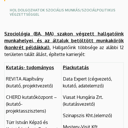
Szociálpolitikai
HOL DOLGOZHATOK SZOCIÁLIS MUNKÁS/SZOCIÁLPOLITIKUS
VÉGZETTSÉGGEL
Tanszék
Szociológia (BA, MA) szakon végzett hallgatóink
munkahelyei, és az általuk betöltött munkakörök
(konkrét példákkal).
Hallgatóink többsége az alábbi 12
területen talált állást, építette karrierjét:
Kutatás- tudományos
Piackutatás
REVITA Alapítvány
Data Expert (cégvezető,
(kutató, projektvezető)
kutató, adatelemző)
CHERD kutatóközpont –
Viasat Hungária Zrt.
(kutató-
(kutatásvezető)
projektasszisztens)
Szinapszis Kht.(elemző)
Türr István Képző és
Mystery-Visit Kft.