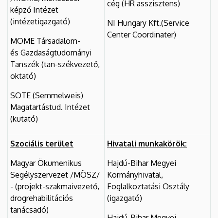
cég (HR asszisztens)
képző Intézet
(intézetigazgató)
NI Hungary Kft.(Service
Center Coordinater)
MOME Társadalom-
és Gazdaságtudományi
Tanszék (tan-székvezető,
oktató)
SOTE (Semmelweis)
Magatartástud. Intézet
(kutató)
Szociális terület
Hivatali munkakörök:
Magyar Ökumenikus
Hajdú-Bihar Megyei
Segélyszervezet /MÖSZ/
Kormányhivatal,
- (projekt-szakmaivezető,
Foglalkoztatási Osztály
drogrehabilitációs
(igazgató)
tanácsadó)
Hajdú-Bihar Megyei