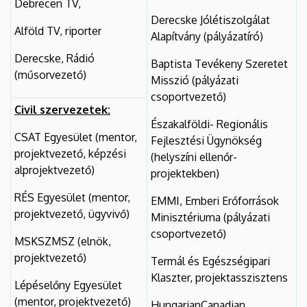
Debrecen TV,
Derecske Jólétiszolgálat
Alföld TV, riporter
Alapítvány (pályázatíró)
Derecske, Rádió
Baptista Tevékeny Szeretet
(műsorvezető)
Misszió (pályázati
csoportvezető)
Civil szervezetek:
Északalföldi- Regionális
CSAT Egyesület (mentor,
Fejlesztési Ügynökség
projektvezető, képzési
(helyszíni ellenőr-
alprojektvezető)
projektekben)
RÉS Egyesület (mentor,
EMMI, Emberi Erőforrások
projektvezető, ügyvivő)
Minisztériuma (pályázati
csoportvezető)
MSKSZMSZ (elnök,
projektvezető)
Termál és Egészségipari
Klaszter, projektasszisztens
Lépéselőny Egyesület
(mentor, projektvezető)
HungarianCanadian