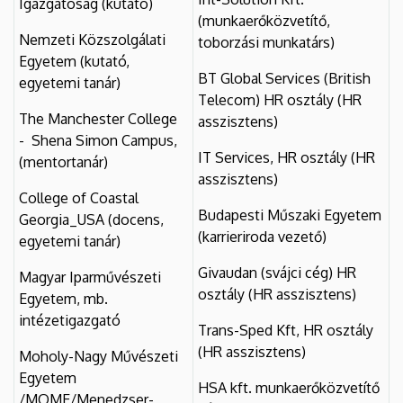
Igazgatóság (kutató)
(munkaerőközvetítő,
Nemzeti Közszolgálati
toborzási munkatárs)
Egyetem (kutató,
BT Global Services (British
egyetemi tanár)
Telecom) HR osztály (HR
The Manchester College
asszisztens)
- Shena Simon Campus,
IT Services, HR osztály (HR
(mentortanár)
asszisztens)
College of Coastal
Budapesti Műszaki Egyetem
Georgia_USA (docens,
(karrieriroda vezető)
egyetemi tanár)
Givaudan (svájci cég) HR
Magyar Iparművészeti
osztály (HR asszisztens)
Egyetem, mb.
intézetigazgató
Trans-Sped Kft, HR osztály
(HR asszisztens)
Moholy-Nagy Művészeti
Egyetem
HSA kft. munkaerőközvetítő
/MOME/Menedzser-