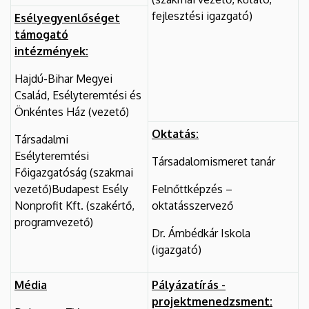
fejlesztési igazgató)
Esélyegyenlőséget
támogató
intézmények:
Hajdú-Bihar Megyei
Család, Esélyteremtési és
Önkéntes Ház (vezető)
Oktatás:
Társadalmi
Esélyteremtési
Társadalomismeret tanár
Főigazgatóság (szakmai
vezető)Budapest Esély
Felnőttképzés –
Nonprofit Kft. (szakértő,
oktatásszervező
programvezető)
Dr. Ámbédkár Iskola
(igazgató)
Média
Pályázatírás -
projektmenedzsment: