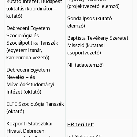
Kutató Intézet, Budapest
(projektvezető, elemző)
(oktatási koordinátor –
kutató)
Sonda Ipsos (kutató-
elemző)
Debreceni Egyetem
Szociológia és
Baptista Tevékeny Szeretet
Szociálpolitika Tanszék
Misszió (kutatási
(egyetemi tanár,
csoportvezető)
karrieriroda-vezető)
NI (adatelemző)
Debreceni Egyetem
Nevelés – és
Művelődéstudományi
Intézet (oktató)
ELTE Szociológia Tanszék
(oktató)
Központi Statisztikai
HR terület:
Hivatal Debreceni
Int-Solution Kft.