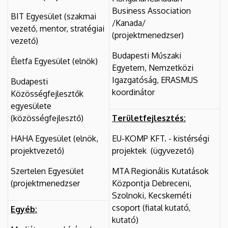
Business Association
BIT Egyesület (szakmai
/Kanada/
vezető, mentor, stratégiai
(projektmenedzser)
vezető)
Budapesti Műszaki
Életfa Egyesület (elnök)
Egyetem, Nemzetközi
Igazgatóság, ERASMUS
Budapesti
koordinátor
Közösségfejlesztők
egyesülete
(közösségfejlesztő)
Területfejlesztés:
HAHA Egyesület (elnök,
EU-KOMP KFT. - kistérségi
projektvezető)
projektek (ügyvezető)
Szertelen Egyesület
MTA Regionális Kutatások
(projektmenedzser
Központja Debreceni,
Szolnoki, Kecskeméti
csoport (fiatal kutató,
Egyéb:
kutató)