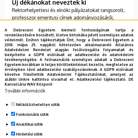
Új dékánokat neveztek ki
Rektorhelyettesi és elnöki pályázatokat rangsorolt,
professzor emeritusi címek adományozásáról,
valamint a Rector Emeritus és a Decanus Emeritus
A Debreceni Egyetem kiemelt fontosságúnak tartja a
címek létrehozásáról döntött, illetve számos
rendelkezésére bocsátott, illetve birtokába jutott személyes adatok
szabályzatát módosította júniusi ülésén a
védelmét. Ezúton tájékoztatjuk Önt, hogy a Debreceni Egyetem a
2018. május 25. napjától kötelezően alkalmazandó Általános
Debreceni Egyetem Szenátusa. A tanácskozáson
TOVÁBB
Adatvédelmi Rendelet alapján felülvizsgálta folyamatait és
átvették kinevezésüket a július elsejével hivatalba
beépítette a GDPR előírásait az adatkezelési és adatvédelmi
tevékenységébe. A felhasználók személyes adatait a Debreceni
lépő dékánok is.
Egyetem korábban is teljes körültekintéssel kezelte, megfelelve az
érvényben lévő adatkezelési szabályozásoknak. A GDPR előírásait
követve frissítettük Adatvédelmi Tájékoztatónkat, amelyet az
Oldalszámozás
alábbi linkre kattintva olvashat el:
Adatkezelési tájékoztató.
DE
1
2
3
4
5
6
Kancellária WAV Központ
Jelenlegi
Oldal
Oldal
Oldal
Oldal
Oldal
További információk
oldal
7
›
»
Oldal
Következő
Utolsó
Nélkülözhetetlen sütik
oldal
oldal
Funkcionális sütik
Analitikai sütik
Hirdetési sütik