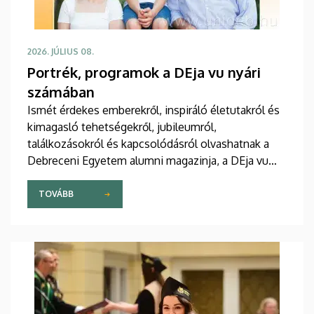
2026. JÚLIUS 08.
Portrék, programok a DEja vu nyári
számában
Ismét érdekes emberekről, inspiráló életutakról és
kimagasló tehetségekről, jubileumról,
találkozásokról és kapcsolódásról olvashatnak a
Debreceni Egyetem alumni magazinja, a DEja vu
most megjelent nyári lapszámában. Az újság
programokat is kínál, hiszen az intézmény minden
TOVÁBB
jelenlegi és egykori polgárát várja a Campus
Fesztiválra, a yoUDay-re és a Zamatos Alumni
Piknikre is.