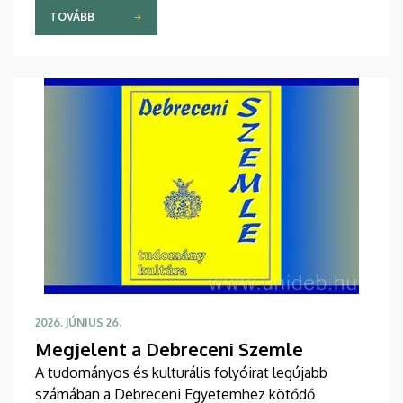
professzora irányítja dékánként a kar munkáját. Az
TOVÁBB
ünnepélyes láncátadó ünnepséget június 30-án,
kedden rendezték a kari tanácsteremben.
2026. JÚNIUS 26.
Megjelent a Debreceni Szemle
A tudományos és kulturális folyóirat legújabb
számában a Debreceni Egyetemhez kötődő