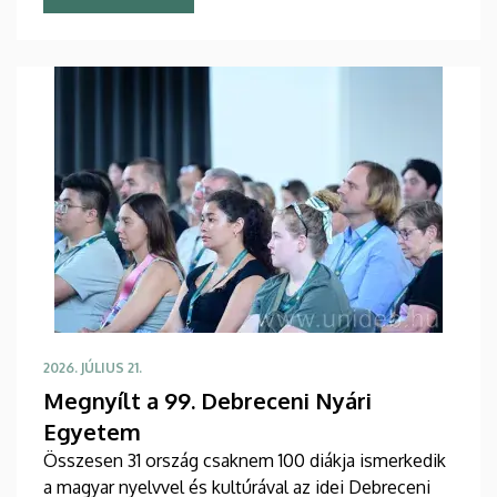
eseményre csaknem tíz ország mintegy száz
hallgatója érkezett Debrecenbe, hogy rangos
nemzetközi oktatógárda közreműködésével
bővítse nyelvészeti ismereteit.
2026. JÚLIUS 21.
Megnyílt a 99. Debreceni Nyári
Egyetem
Összesen 31 ország csaknem 100 diákja ismerkedik
a magyar nyelvvel és kultúrával az idei Debreceni