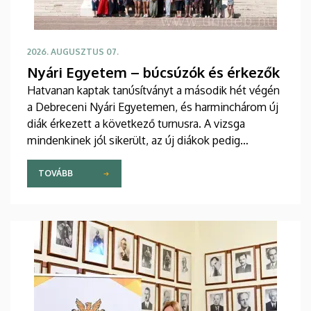
2026. AUGUSZTUS 07.
Nyári Egyetem – búcsúzók és érkezők
Hatvanan kaptak tanúsítványt a második hét végén
a Debreceni Nyári Egyetemen, és harminchárom új
diák érkezett a következő turnusra. A vizsga
mindenkinek jól sikerült, az új diákok pedig
sikeresen beilleszkedtek a csoportokba, ahol
továbbra is szorgalmasan tanulják a magyar
TOVÁBB
nyelvet.