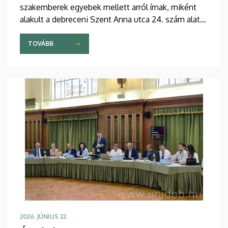
szakemberek egyebek mellett arról írnak, miként
alakult a debreceni Szent Anna utca 24. szám alatt
található műemlék polgárház története, hogyan
járult hozzá a II. világháború után Debrecen
TOVÁBB
újjáépítéséhez Kalenda Lóránt és milyen
eredményekért ítélte oda a közgazdaságtudományi
Nobel-emlékdíjat a Svéd Királyi Tudományos
Akadémia 2025-ben.
2026. JÚNIUS 22.