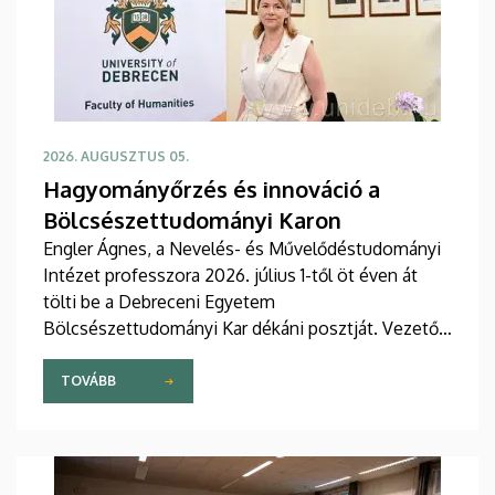
2026. AUGUSZTUS 05.
Hagyományőrzés és innováció a
Bölcsészettudományi Karon
Engler Ágnes, a Nevelés- és Művelődéstudományi
Intézet professzora 2026. július 1-től öt éven át
tölti be a Debreceni Egyetem
Bölcsészettudományi Kar dékáni posztját. Vezetői
stratégiájában fontos szerepet szán a kar
hagyományainak, a bölcsészképzés klasszikus
TOVÁBB
normáinak megőrzésének, egyben reagálva a
változó világ kihívásaira, elsősorban az oktatás, a
tudományos élet és a nemzetközi kapcsolatok
terén.