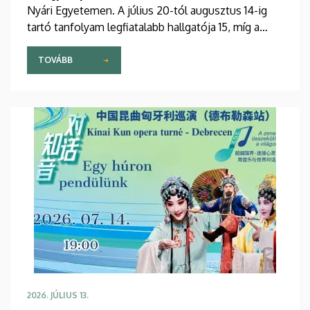
Nyári Egyetemen. A július 20-tól augusztus 14-ig
tartó tanfolyam legfiatalabb hallgatója 15, míg a
legidősebb 80 éves. Az Egyetemi Templomban
tartott hétfői ünnepélyes megnyitón átadták az
TOVÁBB
ösztöndíjasok okleveleit.
2026. JÚLIUS 13.