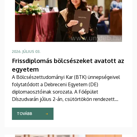
2026. JÚLIUS 03.
Frissdiplomás bölcsészeket avatott az
egyetem
A Bölcsészettudományi Kar (BTK) ünnepségeivel
folytatódott a Debreceni Egyetem (DE)
diplomaosztóinak sorozata. A Főépület
Díszudvarán július 2-án, csütörtökön rendezett
három esemény keretében több mint 800 végzős
vehette át oklevelét, emellett elismeréseket és a
TOVÁBB
DE Hallgatói Önkormányzat kitüntetéseit is
átadták.