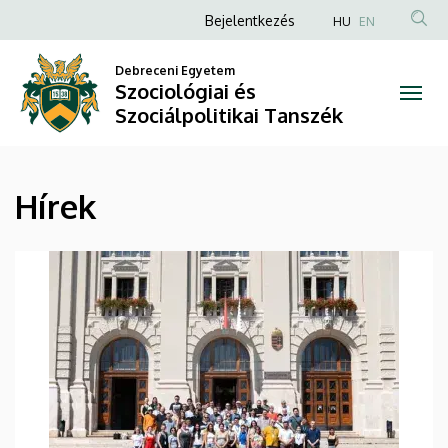
Hírek
Ugrás
Anonim
Bejelentkezés
HU
EN
a
Felhasználói
|
tartalomra
Debreceni Egyetem
fiók
Szociológiai és
Szociológiai
menüje
Szociálpolitikai Tanszék
és
Szociálpolitikai
Hírek
Tanszék