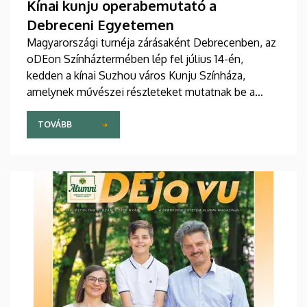
Kínai kunju operabemutató a
Debreceni Egyetemen
Magyarországi turnéja zárásaként Debrecenben, az
oDEon Színháztermében lép fel július 14-én,
kedden a kínai Suzhou város Kunju Színháza,
amelynek művészei részleteket mutatnak be a
több mint 600 éves Kun opera legszebb darabjából.
Az előadás a Debreceni Egyetem (DE)
TOVÁBB
Bölcsészettudományi Kar (BTK) Konfuciusz
Intézet szervezésében a Budapesti Kínai Kulturális
Központtal és az Ott-Home International Meeting
Point-tal való együttműködés keretében valósul
meg.